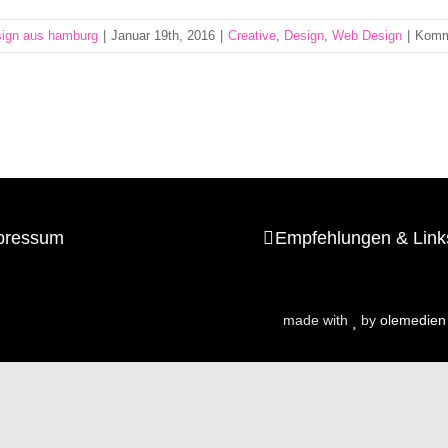
sign aus hamburg
|
Januar 19th, 2016
|
Creative
,
Design
,
Web Design
|
Komme
pressum
Empfehlungen & Link
made with
by
olemedien